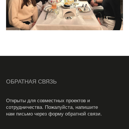
dprofile.ru
Email
info@welsdesign.com
Адрес
Санкт-Петербург,
Севкабель Порт,
Кожевенная линия, 40Б
Политика конфиденциальности
Дизайн-студия ВЭЛС 2026