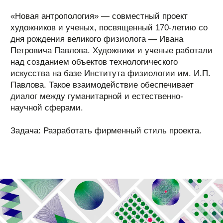
Результатом проекта стала научная конференция
и обновленная постоянная экспозиция с
элементами Art&Science в музее И.П. Павлова в
Колтушах. Новая экспозиция появилась благодаря
экспериментальному сотрудничеству ученых
института и российских художников, работающих
в области Art&Science, медиа-арта, саунд-арта.
Она посвящена той науке, которой сегодня
занимаются в ИФ РАН: нейрофизиологии,
генетике, биофизике, когнитивистике.