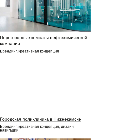
Переговорные комнаты нефтехимической
компании
ОБРАТНАЯ СВЯЗЬ
Брендинг, креативная концепция
Открыты для совместных проектов и
сотрудничества. Пожалуйста, напишите
нам письмо через форму обратной связи.
Заполнить форму
По любым вопросам вы также можете
связаться с нами в Telegram
Городская поликлиника в Нижнекамске
Брендинг, креативная концепция, дизайн
навигации